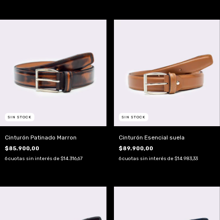
SIN STOCK
SIN STOCK
Cinturón Patinado Marron
Cinturón Esencial suela
$85.900,00
$89.900,00
6
cuotas sin interés de
$14.316,67
6
cuotas sin interés de
$14.983,33