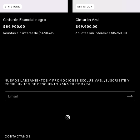
SIN STOCK
SIN STOCK
Cinturón Esencial negro
Cinturón Azul
$89.900,00
$99.900,00
6
cuotas sin interés de
$14.983,33
6
cuotas sin interés de
$16.650,00
NUEVOS LANZAMIENTOS Y PROMOCIONES EXCLUSIVAS. ¡SUSCRIBITE Y
RECIBÍ UN 10% DE DESCUENTO PARA TU COMPRA!
CONTACTANOS!