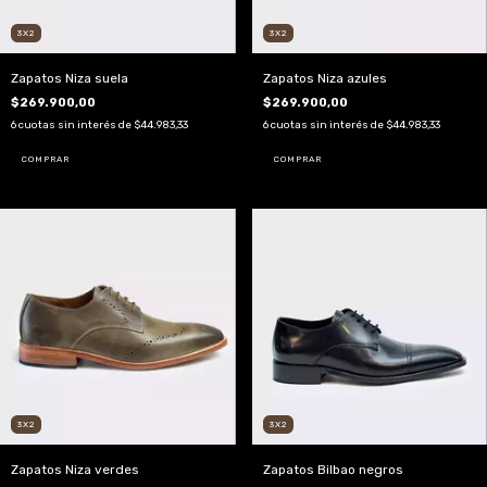
3X2
3X2
Zapatos Niza suela
Zapatos Niza azules
$269.900,00
$269.900,00
6
cuotas sin interés de
$44.983,33
6
cuotas sin interés de
$44.983,33
COMPRAR
COMPRAR
3X2
3X2
Zapatos Niza verdes
Zapatos Bilbao negros