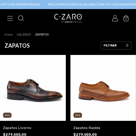
F CON TRANSFERENCIA
MES DE AMIGOS 3X2 EN CALZADO | 15% OFF CON TRANSFERENCIA
0
Inicio
.
CALZADO
.
ZAPATOS
ZAPATOS
FILTRAR
3X2
3X2
Zapatos Livorno
Zapatos Radda
$279.500,00
$279.500,00