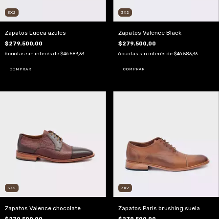
3X2
3X2
Zapatos Lucca azules
Zapatos Valence Black
$279.500,00
$279.500,00
6
cuotas sin interés de
$46.583,33
6
cuotas sin interés de
$46.583,33
COMPRAR
COMPRAR
3X2
3X2
Zapatos Valence chocolate
Zapatos Paris brushing suela