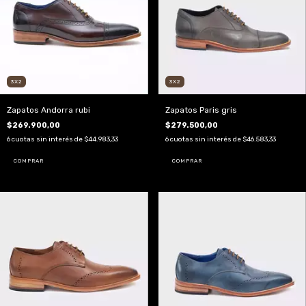
3X2
3X2
Zapatos Andorra rubi
Zapatos Paris gris
$269.900,00
$279.500,00
6
cuotas sin interés de
$44.983,33
6
cuotas sin interés de
$46.583,33
COMPRAR
COMPRAR