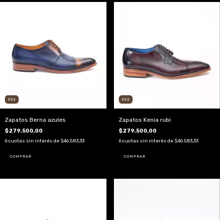
3X2
3X2
Zapatos Berna azules
Zapatos Kenia rubi
$279.500,00
$279.500,00
6
cuotas sin interés de
$46.583,33
6
cuotas sin interés de
$46.583,33
COMPRAR
COMPRAR