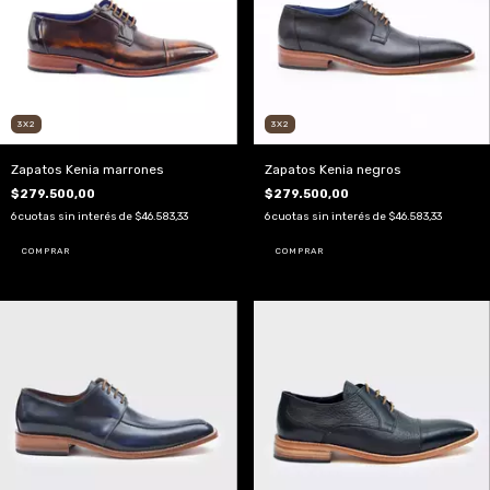
3X2
3X2
Zapatos Kenia marrones
Zapatos Kenia negros
$279.500,00
$279.500,00
6
cuotas sin interés de
$46.583,33
6
cuotas sin interés de
$46.583,33
COMPRAR
COMPRAR