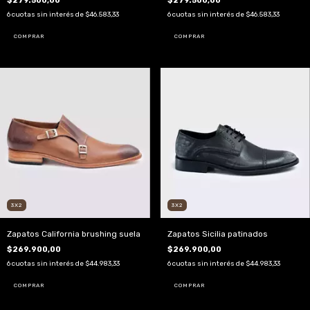
$279.500,00
$279.500,00
6
cuotas sin interés de
$46.583,33
6
cuotas sin interés de
$46.583,33
COMPRAR
COMPRAR
3X2
3X2
Zapatos California brushing suela
Zapatos Sicilia patinados
$269.900,00
$269.900,00
6
cuotas sin interés de
$44.983,33
6
cuotas sin interés de
$44.983,33
COMPRAR
COMPRAR