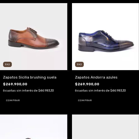
3X2
3X2
Zapatos Sicilia brushing suela
Zapatos Andorra azules
$269.900,00
$269.900,00
6
cuotas sin interés de
$44.983,33
6
cuotas sin interés de
$44.983,33
COMPRAR
COMPRAR