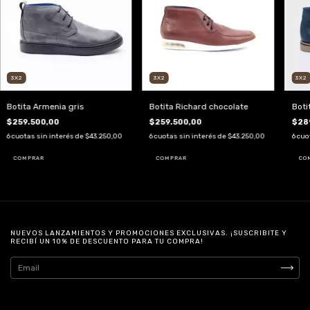
3X2
3X2
3X2
Botita Armenia gris
Botita Richard chocolate
Boti
$259.500,00
$259.500,00
$28
6
cuotas sin interés de
$43.250,00
6
cuotas sin interés de
$43.250,00
6
cuo
COMPRAR
COMPRAR
CO
NUEVOS LANZAMIENTOS Y PROMOCIONES EXCLUSIVAS. ¡SUSCRIBITE Y
RECIBÍ UN 10% DE DESCUENTO PARA TU COMPRA!