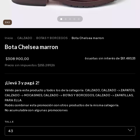
3X2
Inicio
.
CALZADO
.
BOTAS Y BORCEGOS
.
Bota Chelsea marron
Bota Chelsea marron
$308.900,00
6
cuotas sin interés de
$51.483,33
Precio sin impuestos
$255.289,26
¡Llevá 3 y pagá 2!
Válido para este producto y todos los de la categoría: CALZADO, CALZADO -> ZAPATOS,
CALZADO -> MOCASINES, CALZADO -> BOTAS Y BORCEGOS, CALZADO -> ZAPATILLAS,
PARA ELLA.
Podés combinar esta promoción con otros productos de la misma categoría.
No acumulable con algunas promociones
TALLE