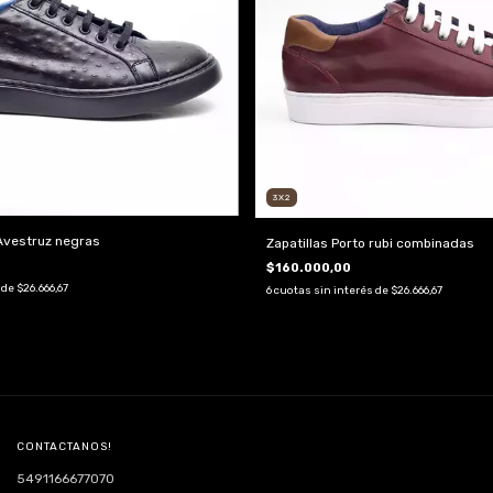
3X2
 Avestruz negras
Zapatillas Porto rubi combinadas
$160.000,00
 de
$26.666,67
6
cuotas sin interés de
$26.666,67
CONTACTANOS!
5491166677070