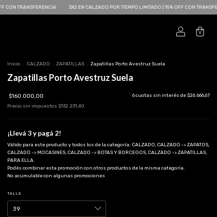
SFERENCIA
3X2 EN CALZADO POR TIEMPO LIMITADO | 15% OFF CON TRANSFERENCIA
3
0
Inicio
.
CALZADO
.
ZAPATILLAS
.
Zapatillas Porto Avestruz Suela
Zapatillas Porto Avestruz Suela
$160.000,00
6
cuotas sin interés de
$26.666,67
Precio sin impuestos
$132.231,40
¡Llevá 3 y pagá 2!
Válido para este producto y todos los de la categoría: CALZADO, CALZADO -> ZAPATOS,
CALZADO -> MOCASINES, CALZADO -> BOTAS Y BORCEGOS, CALZADO -> ZAPATILLAS,
PARA ELLA.
Podés combinar esta promoción con otros productos de la misma categoría.
No acumulable con algunas promociones
TALLE