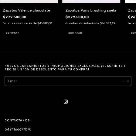
Zapatos Valence chocolate
Zapatos Paris brushing suela
Zapa
$279.500,00
$279.500,00
$26
6
cuotas sin interés de
$46.583,33
6
cuotas sin interés de
$46.583,33
6
cuo
COMPRAR
COMPRAR
CO
NUEVOS LANZAMIENTOS Y PROMOCIONES EXCLUSIVAS. ¡SUSCRIBITE Y
RECIBÍ UN 10% DE DESCUENTO PARA TU COMPRA!
CONTACTANOS!
5491166677070