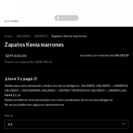
SIN STOCK
Inicio
.
CALZADO
.
ZAPATOS
.
Zapatos Kenia marrones
Zapatos Kenia marrones
$279.500,00
6
cuotas sin interés de
$46.583,33
Precio sin impuestos
$230.991,74
¡Llevá 3 y pagá 2!
Válido para este producto y todos los de la categoría: CALZADO, CALZADO -> ZAPATOS,
CALZADO -> MOCASINES, CALZADO -> BOTAS Y BORCEGOS, CALZADO -> ZAPATILLAS,
PARA ELLA.
Podés combinar esta promoción con otros productos de la misma categoría.
No acumulable con algunas promociones
TALLE