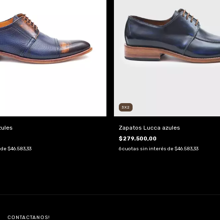
3X2
zules
Zapatos Lucca azules
$279.500,00
 de
$46.583,33
6
cuotas sin interés de
$46.583,33
CONTACTANOS!