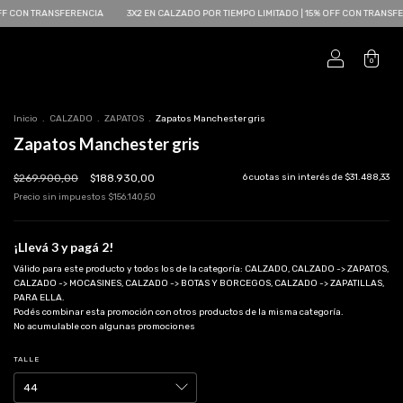
SFERENCIA
3X2 EN CALZADO POR TIEMPO LIMITADO | 15% OFF CON TRANSFERENCIA
3
0
Inicio
.
CALZADO
.
ZAPATOS
.
Zapatos Manchester gris
Zapatos Manchester gris
$269.900,00
$188.930,00
6
cuotas sin interés de
$31.488,33
Precio sin impuestos
$156.140,50
¡Llevá 3 y pagá 2!
Válido para este producto y todos los de la categoría: CALZADO, CALZADO -> ZAPATOS,
CALZADO -> MOCASINES, CALZADO -> BOTAS Y BORCEGOS, CALZADO -> ZAPATILLAS,
PARA ELLA.
Podés combinar esta promoción con otros productos de la misma categoría.
No acumulable con algunas promociones
TALLE