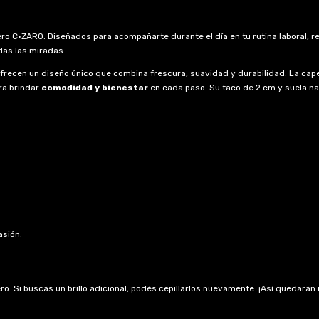
ero C·ZARO. Diseñados para acompañarte durante el día en tu rutina laboral, r
das las miradas.
frecen un diseño único que combina frescura, suavidad y durabilidad. La capell
ra brindar
comodidad y bienestar
en cada paso. Su taco de 2 cm y suela na
asión.
o. Si buscás un brillo adicional, podés cepillarlos nuevamente. ¡Así quedarán