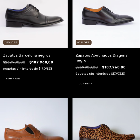
60
%
OFF
60
%
OFF
Zapatos Barcelona negros
Zapatos Abotinados Diagonal
negro
$269.900,00
$107.960,00
$269.900,00
$107.960,00
6
cuotas sin interés de
$17.993,33
6
cuotas sin interés de
$17.993,33
COMPRAR
COMPRAR