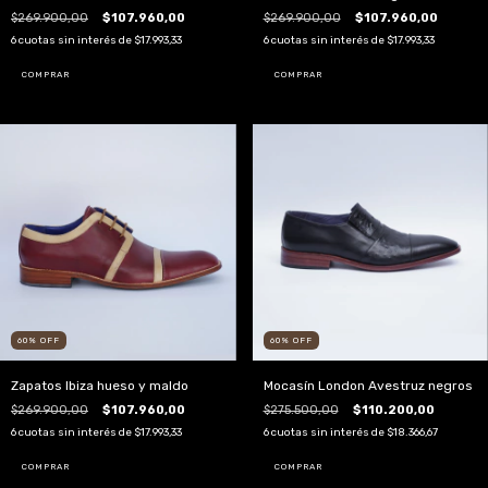
$269.900,00
$107.960,00
$269.900,00
$107.960,00
6
cuotas sin interés de
$17.993,33
6
cuotas sin interés de
$17.993,33
COMPRAR
COMPRAR
60
%
OFF
60
%
OFF
Zapatos Ibiza hueso y maldo
Mocasín London Avestruz negros
$269.900,00
$107.960,00
$275.500,00
$110.200,00
6
cuotas sin interés de
$17.993,33
6
cuotas sin interés de
$18.366,67
COMPRAR
COMPRAR