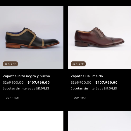
60
%
OFF
60
%
OFF
Zapatos Ibiza negro y hueso
Zapatos Bali maldo
$269.900,00
$107.960,00
$269.900,00
$107.960,00
6
cuotas sin interés de
$17.993,33
6
cuotas sin interés de
$17.993,33
COMPRAR
COMPRAR