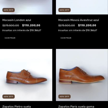
60
%
OFF
60
%
OFF
Mocasín London azul
Mocasín Moscú Avestruz azul
$275.500,00
$110.200,00
$275.500,00
$110.200,00
6
cuotas sin interés de
$18.366,67
6
cuotas sin interés de
$18.366,67
COMPRAR
COMPRAR
60
%
OFF
60
%
OFF
Zapatos Pietro suela
Zapatos Paris suela goma