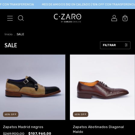
 TRANSFERENCIA
MES DE AMIGOS 3X2 EN CALZADO | 15% OFF CON TRANSFERENCIA
M
0
Inicio
.
SALE
SALE
FILTRAR
60
%
OFF
60
%
OFF
Zapatos Madrid negros
Zapatos Abotinados Diagonal
Maldo
$269.900,00
$107.960,00