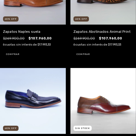
60
%
OFF
60
%
OFF
Zapatos Naples suela
Zapatos Abotinados Animal Print
$269.900,00
$107.960,00
$269.900,00
$107.960,00
6
cuotas sin interés de
$17.993,33
6
cuotas sin interés de
$17.993,33
COMPRAR
COMPRAR
60
%
OFF
SIN STOCK