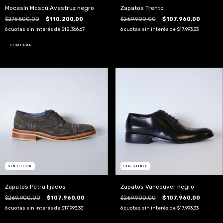
Mocasín Moscú Avestruz negro
Zapatos Trento
$275.500,00
$110.200,00
$269.900,00
$107.960,00
6
cuotas sin interés de
$18.366,67
6
cuotas sin interés de
$17.993,33
COMPRAR
SIN STOCK
SIN STOCK
Zapatos Petra lijados
Zapatos Vancouver negro
$269.900,00
$107.960,00
$269.900,00
$107.960,00
6
cuotas sin interés de
$17.993,33
6
cuotas sin interés de
$17.993,33