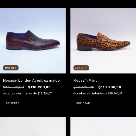
60
%
OFF
60
%
OFF
Mocasín London Avestruz maldo
Mocasín Print
$275.500,00
$110.200,00
$275.500,00
$110.200,00
6
cuotas sin interés de
$18.366,67
6
cuotas sin interés de
$18.366,67
COMPRAR
COMPRAR