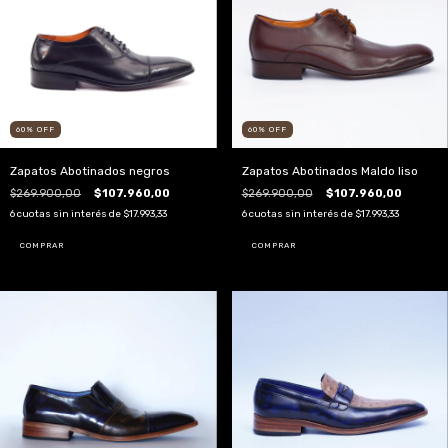
60
%
OFF
60
%
OFF
Zapatos Abotinados negros
Zapatos Abotinados Maldo liso
$269.900,00
$107.960,00
$269.900,00
$107.960,00
6
cuotas sin interés de
$17.993,33
6
cuotas sin interés de
$17.993,33
COMPRAR
COMPRAR